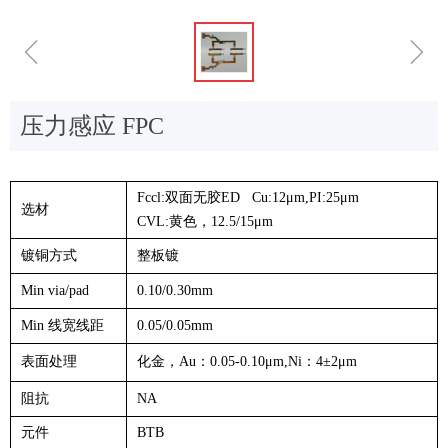
ꁆ
ꁇ
压力感应 FPC
Fccl:双面无胶ED Cu:12μm,PI:25μm
选材
CVL:黄色，12.5/15μm
镀铜方式
整板镀
Min via/pad
0.10/0.30mm
Min 线宽线距
0.05/0.05mm
表面处理
化金，Au：0.05-0.10μm,Ni：4±2μm
阻抗
NA
元件
BTB