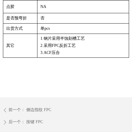
点胶
NA
是否预弯折
否
出货方式
单pcs
1.钢片采用半蚀刻槽工艺
其它
2.采用FPC反折工艺
3.ACF压合
前一个：
侧边指纹 FPC
ꄴ
后一个：
按键 FPC
ꄲ