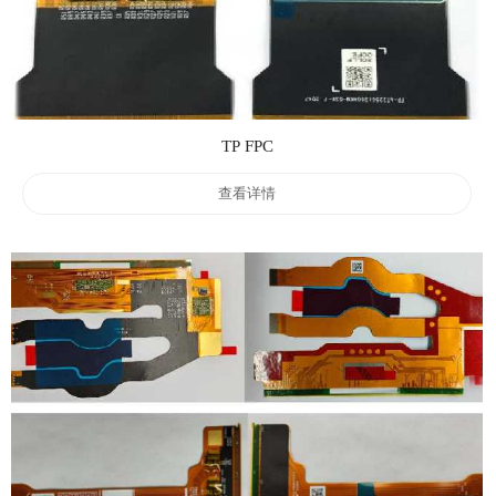
TP FPC
查看详情