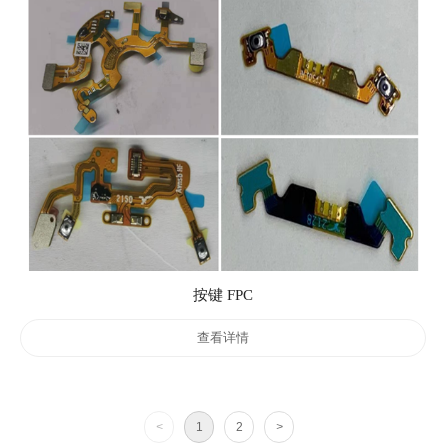
按键 FPC
查看详情
<
1
2
>