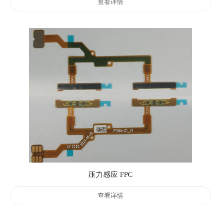
查看详情
压力感应 FPC
查看详情